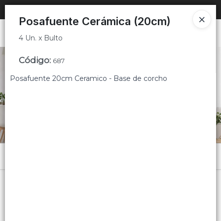
4 Un. x Bulto
SOLO VENTAS
AL POR MAYOR
PARA COMERCIOS 🚚
Posafuente Cerámica (20cm)
Ingresar a la Tienda
4 Un. x Bulto
PUNTOS DE VENTA
Código
:
687
Posafuente 20cm Ceramico - Base de corcho
CÓMO COMPRAR
QUIÉNES SOMOS
CONTACTO
Menú
4 Un. x Bulto