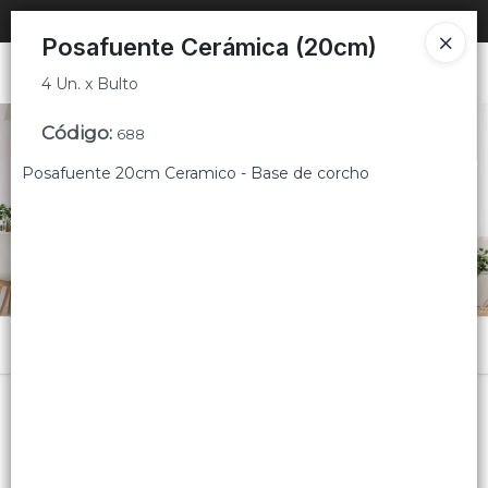
4 Un. x Bulto
SOLO VENTAS
AL POR MAYOR
PARA COMERCIOS 🚚
Posafuente Cerámica (20cm)
Ingresar a la Tienda
4 Un. x Bulto
PUNTOS DE VENTA
Código
:
688
Posafuente 20cm Ceramico - Base de corcho
CÓMO COMPRAR
QUIÉNES SOMOS
CONTACTO
Menú
4 Un. x Bulto