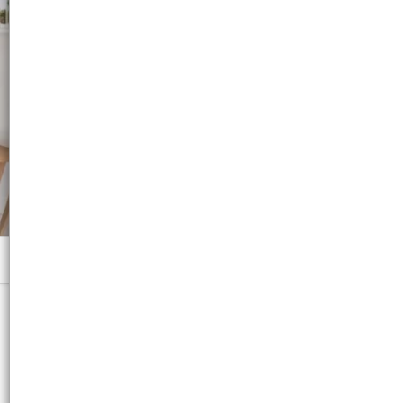
Menú
6 Un. x Bulto