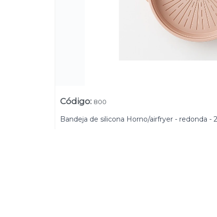
Código
:
800
Bandeja de silicona Horno/airfryer - redonda -
Lista vacía